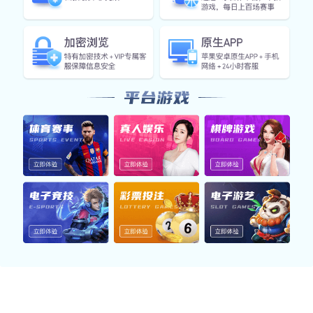
以灵活多变的打法来适应竞争环境。通过引入先进的
数据分析技术，对球员表现进行全面评估，从而制定
出更具针对性的训练计划，让队伍在实战中具备更强
的适应能力。
此外，引进外籍教练和专家可以带来新的视角与理
念。他们不仅能传授先进技战术，还能帮助中国女足
建立更加科学系统的训练体系。这种跨文化交流既能
开拓视野，也有助于提升队伍整体水平，为球队的发
展奠定坚实基础。
2、青训体系完善与人才培养
青训体系是国家足球发展的根基，中国女足需加大对
青少年足球的投入力度。从学校到俱乐部，形成一个
完整的人才培养链条，是保证后备力量的重要方式。