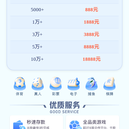
对比赛表现的影响；最后，讨论社会支持和媒体宣传
对女足发展的积极作用。通过以上几个方面，希望能
够为中国女足未来的发展提供一些有益的思考与参
考。
1、团队建设与战术创新
团队建设是任何运动项目成功的关键，中国女足在这
方面需要不断努力。团结互信、默契配合是球队取胜
的基础。在日常训练中，加强球员之间的沟通交流，
通过集体活动增强凝聚力，可以有效提高整体战斗
力。此外，教练组也应注重根据不同对手制定相应战
术，以便在每场比赛中都能发挥出最佳水平。
战术创新是推动球队进步的重要动力。在现代足球
中，技术和战术迅速变化，中国女足必须紧跟潮流，